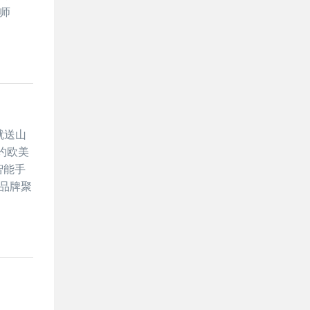
程师
就送山
约欧美
智能手
戳品牌聚