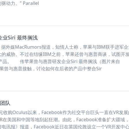
力。” Parallel
Siri 最终搁浅
据外媒MacRumors报道，知情人士称，苹果与IBM联手进军
大的威胁。不过在结缘IBM之前，苹果还曾与惠普商谈，试图开
搜索产品。 传苹果曾与惠普研发企业Siri 最终搁浅（图片来自
苹果曾与惠普接触，讨论如何在后者的产品中整合Sir
R团队
元收购Oculus以来，Facebook作为社交平台巨头一直在VR发
R在美国和中国等地刮起狂潮。由此，Facebook准备扩大疆域
电讯报》报道，Facebook近日在英国伦敦设立一个VR开发中