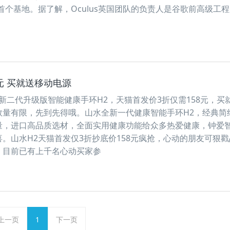
的首个基地。据了解，Oculus英国团队的负责人是谷歌前高级工
元 买就送移动电源
二代升级版智能健康手环H2，天猫首发价3折仅需158元，买
数量有限，先到先得哦。山水全新一代健康智能手环H2，经典简
量，进口高品质选材，全面实用健康功能给众多热爱健康，钟爱
。山水H2天猫首发仅3折抄底价158元疯抢，心动的朋友可狠
，目前已有上千名心动买家参
上一页
1
下一页